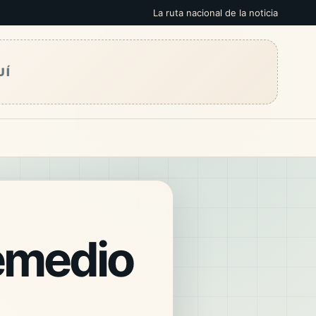
La ruta nacional de la noticia
UÍ
remedio