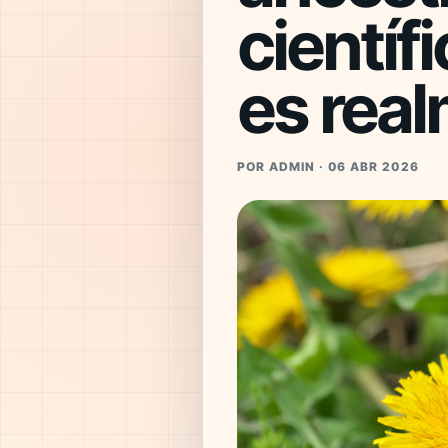
científ
es rea
POR ADMIN · 06 ABR 2026