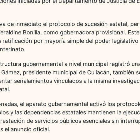
aciones iniciadas por el Departamento de Justicia de 
va de inmediato el protocolo de sucesión estatal, perf
Yeraldine Bonilla, como gobernadora provisional. Est
a ratificación por mayoría simple del poder legislativo
interinato.
structura gubernamental a nivel municipal registró un
 Gámez, presidente municipal de Culiacán, también sol
rentar señalamientos vinculados a la misma investigac
atal.
onadas, el aparato gubernamental activó los protoco
pios y las dependencias estatales mantienen la ejec
restación de servicios públicos esenciales sin interr
 el anuncio oficial.