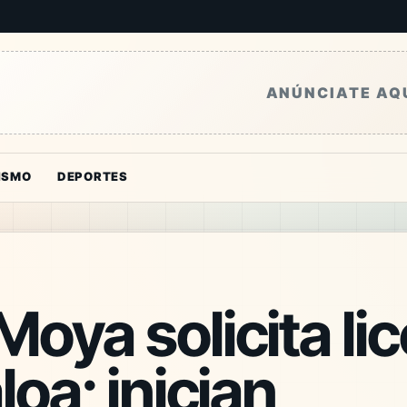
ANÚNCIATE AQ
ISMO
DEPORTES
oya solicita li
loa; inician