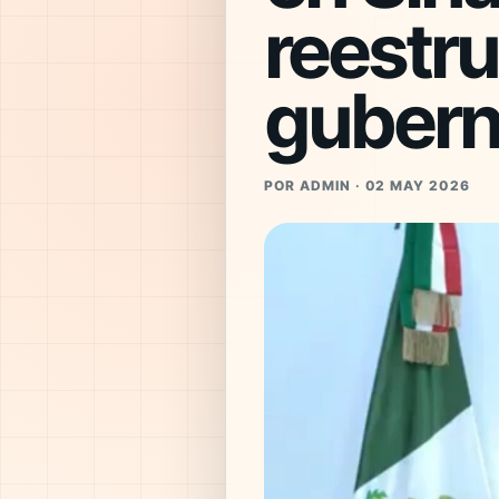
reestr
gubern
POR ADMIN · 02 MAY 2026