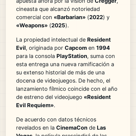
apuesta ahora por la visión de
Cregger
,
cineasta que alcanzó notoriedad
comercial con
«Barbarian»
(
2022
) y
«Weapons»
(
2025
).
La propiedad intelectual de
Resident
Evil
, originada por
Capcom
en
1994
para la consola
PlayStation
, suma con
esta entrega una nueva ramificación a
su extenso historial de más de una
docena de videojuegos. De hecho, el
lanzamiento fílmico coincide con el año
de estreno del videojuego
«Resident
Evil Requiem»
.
De acuerdo con datos técnicos
revelados en la
CinemaCon
de
Las
Vegas
, la película prescindirá de las