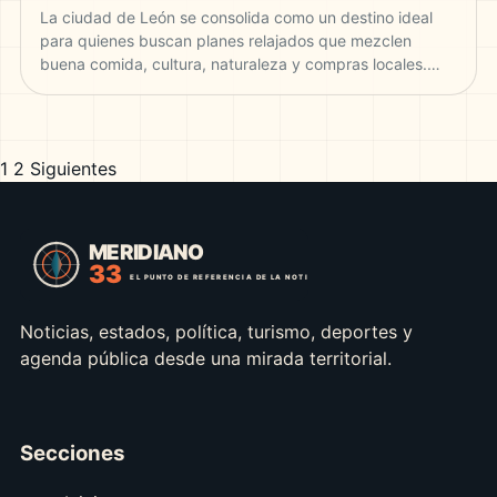
La ciudad de León se consolida como un destino ideal
para quienes buscan planes relajados que mezclen
buena comida, cultura, naturaleza y compras locales.…
1
2
Siguientes
Paginación
de
entradas
Noticias, estados, política, turismo, deportes y
agenda pública desde una mirada territorial.
Secciones