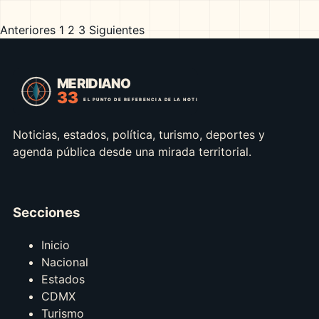
Anteriores
1
2
3
Siguientes
Paginación
de
entradas
Noticias, estados, política, turismo, deportes y
agenda pública desde una mirada territorial.
Secciones
Inicio
Nacional
Estados
CDMX
Turismo