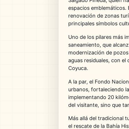
Salgado Pineda
, quien h
espacios emblemáticos. E
renovación de zonas turís
principales símbolos cult
Uno de los pilares más im
saneamiento, que alcanza
modernización de pozos e
aguas residuales, con el
Coyuca.
A la par, el
Fondo Nacion
urbanos, fortaleciendo la
implementando 20 kilóme
del visitante, sino que t
Más allá del tradicional t
el rescate de la Bahía Hi