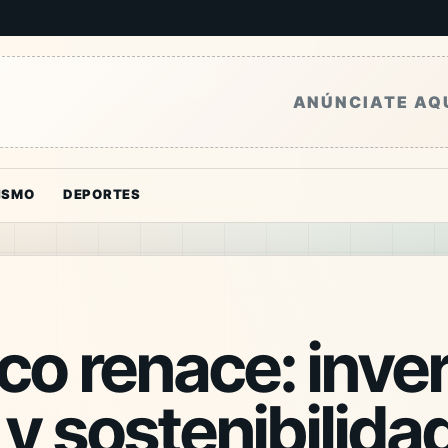
ANÚNCIATE AQ
ISMO
DEPORTES
o renace: inver
 y sostenibilida