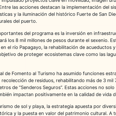
a impulsado proyectos clave en movilidad, imagen ur
ntre las acciones destacan la implementación del si
ticas y la iluminación del histórico
Fuerte de San Di
urales del puerto.
portantes del programa es la inversión en infraestruc
rá los 8 mil millones de pesos durante el sexenio. E
n el río Papagayo, la rehabilitación de acueductos y 
 objetivo de proteger ecosistemas clave como las lagu
al de Fomento al Turismo
ha asumido funciones estra
 recolección de residuos, rehabilitando más de 3 mil 
tros de “Senderos Seguros”. Estas acciones no solo 
ambién impactan positivamente en la calidad de vida de
urismo de sol y playa, la estrategia apuesta por divers
stórica y la puesta en valor del patrimonio cultural. A