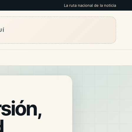
La ruta nacional de la noticia
UÍ
sión,
d