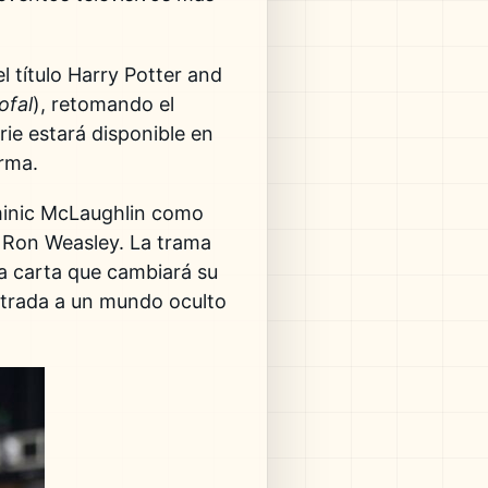
l título
Harry Potter and
ofal
), retomando el
rie estará disponible en
rma.
minic McLaughlin como
 Ron Weasley. La trama
 la carta que cambiará su
ntrada a un mundo oculto