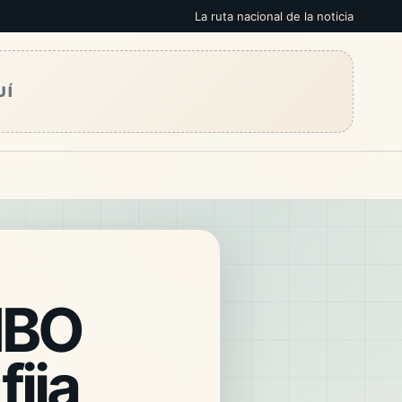
La ruta nacional de la noticia
UÍ
 HBO
fija