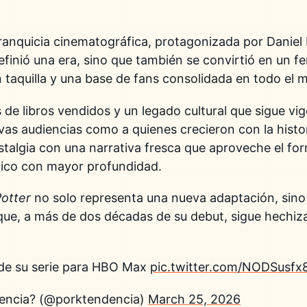
franquicia cinematográfica, protagonizada por
Daniel 
definió una era, sino que también se convirtió en un 
n taquilla y una base de fans consolidada en todo el 
de libros vendidos y un legado cultural que sigue vi
as audiencias como a quienes crecieron con la histori
ostalgia con una narrativa fresca que aproveche el fo
gico con mayor profundidad.
Potter
no solo representa una nueva adaptación, sino
 que, a más de dos décadas de su debut, sigue hechiza
r de su serie para HBO Max
pic.twitter.com/NODSusfx
encia? (@porktendencia)
March 25, 2026