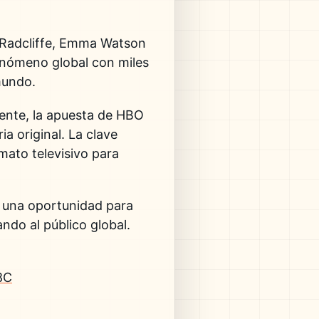
Radcliffe
,
Emma Watson
fenómeno global con miles
mundo.
gente, la apuesta de HBO
a original. La clave
rmato televisivo para
 una oportunidad para
ndo al público global.
8C