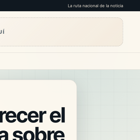
La ruta nacional de la noticia
UÍ
recer el
ca sobre