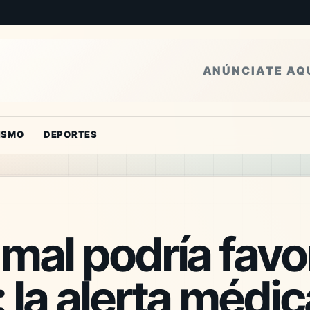
ANÚNCIATE AQ
ISMO
DEPORTES
mal podría favo
 la alerta médi