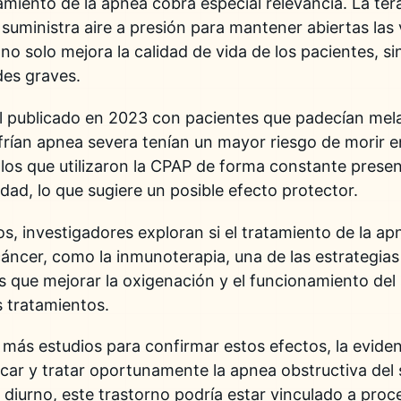
amiento de la apnea cobra especial relevancia. La tera
 suministra aire a presión para mantener abiertas las 
no solo mejora la calidad de vida de los pacientes, sin
es graves.
l publicado en 2023 con pacientes que padecían me
rían apnea severa tenían un mayor riesgo de morir e
os que utilizaron la
CPAP
de forma constante presen
lidad, lo que sugiere un posible efecto protector.
os, investigadores exploran si el tratamiento de la a
 cáncer, como la inmunoterapia, una de las estrategi
es que mejorar la oxigenación y el funcionamiento de
 tratamientos.
más estudios para confirmar estos efectos, la evidenc
icar y tratar oportunamente la
apnea obstructiva del
 diurno, este trastorno podría estar vinculado a pro