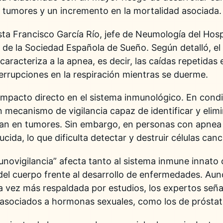
 tumores y un incremento en la mortalidad asociada.
ista
Francisco García Río
, jefe de Neumología del
Hosp
 de la Sociedad Española de Sueño
. Según detalló, e
caracteriza a la apnea, es decir, las caídas repetidas
terrupciones en la respiración mientras se duerme.
mpacto directo en el sistema inmunológico. En condi
mecanismo de vigilancia capaz de identificar y elim
tan en tumores. Sin embargo, en personas con
apnea 
cida, lo que dificulta detectar y destruir células can
munovigilancia” afecta tanto al sistema inmune innato
 del cuerpo frente al desarrollo de enfermedades. Aun
 vez más respaldada por estudios, los expertos señal
asociados a hormonas sexuales, como los de próstat