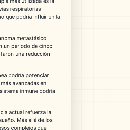
pia más utilizada es la
vías respiratorias
o que podría influir en la
lanoma metastásico
n un periodo de cinco
taron una reducción
pnea podría potenciar
as más avanzadas en
l sistema inmune podría
ia actual refuerza la
 sueño
. Más allá de los
cesos complejos que