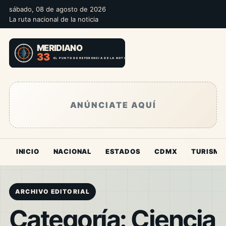
sábado, 08 de agosto de 2026
La ruta nacional de la noticia
ANÚNCIATE AQUÍ
INICIO
NACIONAL
ESTADOS
CDMX
TURISMO
ARCHIVO EDITORIAL
Categoría:
Ciencia