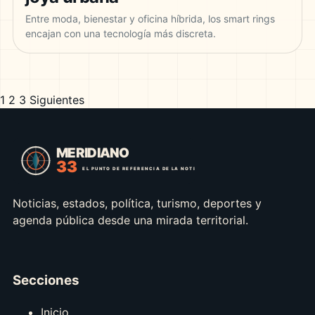
Entre moda, bienestar y oficina híbrida, los smart rings
encajan con una tecnología más discreta.
1
2
3
Siguientes
Paginación
de
entradas
Noticias, estados, política, turismo, deportes y
agenda pública desde una mirada territorial.
Secciones
Inicio