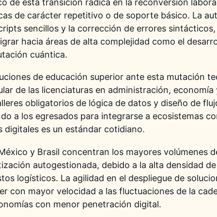
o de esta transición radica en la reconversión labor
cas de carácter repetitivo o de soporte básico. La au
cripts sencillos y la corrección de errores sintácticos
migrar hacia áreas de alta complejidad como el desarr
tación cuántica.
ituciones de educación superior ante esta mutación te
cular de las licenciaturas en administración, economí
lleres obligatorios de lógica de datos y diseño de fluj
do a los egresados para integrarse a ecosistemas co
 digitales es un estándar cotidiano.
, México y Brasil concentran los mayores volúmenes 
ización autogestionada, debido a la alta densidad d
os logísticos. La agilidad en el despliegue de solucio
r con mayor velocidad a las fluctuaciones de la cad
conomías con menor penetración digital.