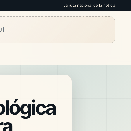
La ruta nacional de la noticia
UÍ
ológica
ra