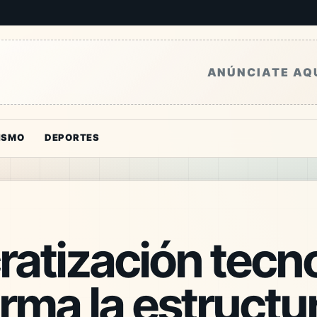
ANÚNCIATE AQ
ISMO
DEPORTES
atización tecn
rma la estructu