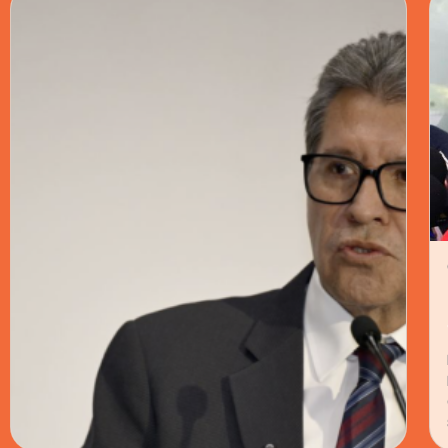
KENIA LÓPEZ RABADÁN ACUSA “ALBAZO
AUTORITARIO” EN PRONUNCIAMIENTO DE
LA COMISIÓN PERMANENTE
LA LEGISLADORA CUESTIONÓ LA FALTA DE
CONSULTA Y ADVIRTIÓ SOBRE RIESGOS
PARA LA DIVISIÓN DE PODERES EN EL
CONGRESO.