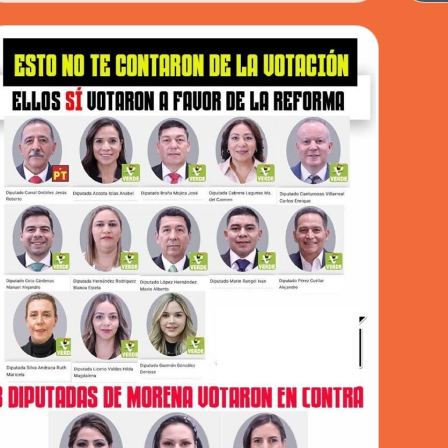
CÁM
KE
EX
DE
LA
BU
LIB
PR