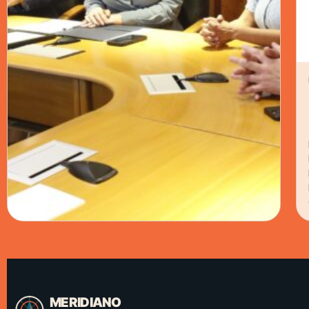
CÁMARA DE DIPUTADOS · 25 MAR 2026
DEL CONGRESO AL TRAMPOLÍN: JÓVENES
CLAVADISTAS RECIBEN
RECONOCIMIENTO Y RESPALDO RUMBO A
SU SUEÑO OLÍMPICO