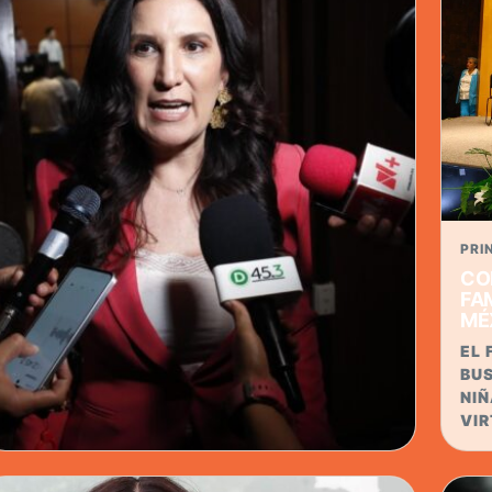
PRI
CO
FA
MÉ
EL 
BU
NIÑ
VI
CÁMARA DE DIPUTADOS · 29 MAY 2026