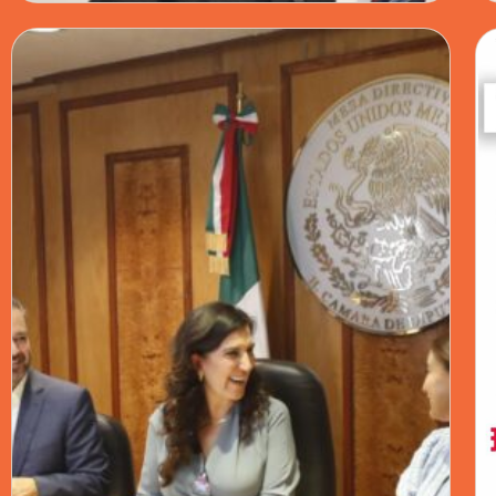
PRINCIPAL · 26 MAY 2026
MONREAL DEFIENDE REFORMA
ELECTORAL Y RECHAZA CRÍTICAS DEL INE
POR COMISIÓN CONTRA CANDIDATURAS
DE RIESGO
EL LEGISLADOR ASEGURA QUE LA INICIATIVA
BUSCA CERRAR EL PASO A LA INJERENCIA
EXTRANJERA Y AL FINANCIAMIENTO ILÍCITO
SIN VULNERAR LA AUTONOMÍA DEL INE