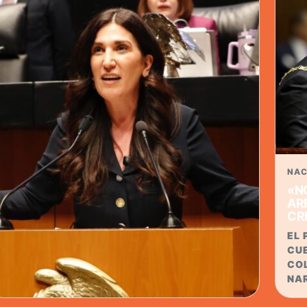
ES
NA
LA 
ACU
CO
NAC
«N
AR
CR
EL 
CU
CO
NA