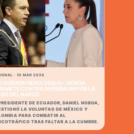
TADOS UNIDOS CONTRA
RCOTRÁFICO
DIPUTADA LLAMÓ A PRIORIZAR
ERDOS DE SEGURIDAD Y EVITAR UNA
NFRONTACIÓN CON ESTADOS UNIDOS.
IONAL · 10 MAR 2026
O QUIEREN RESOLVERLO»: NOBOA
REMETE CONTRA SHEINBAUM POR LA
ISIS DEL NARCO
PRESIDENTE DE ECUADOR, DANIEL NOBOA,
ESTIONÓ LA VOLUNTAD DE MÉXICO Y
LOMBIA PARA COMBATIR AL
RCOTRÁFICO TRAS FALTAR A LA CUMBRE.