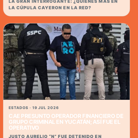
LA GRAN INTERROGANTE: ¿QUIÉNES MÁS EN
LA CÚPULA CAYERON EN LA RED?
ESTADOS · 19 JUL 2026
CAE PRESUNTO OPERADOR FINANCIERO DE
GRUPO CRIMINAL EN YUCATÁN; ASÍ FUE EL
OPERATIVO
JUSTO AURELIO “N” FUE DETENIDO EN