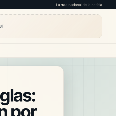
La ruta nacional de la noticia
UÍ
glas:
n por