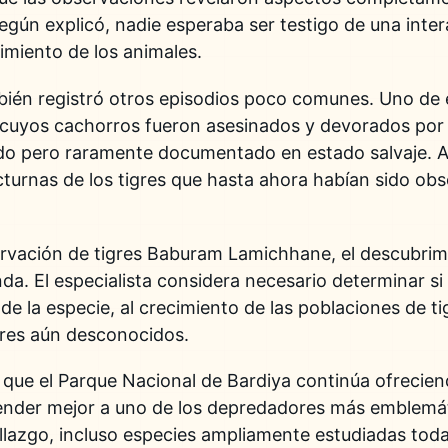
egún explicó, nadie esperaba ser testigo de una inter
miento de los animales.
ién registró otros episodios poco comunes. Uno de ell
, cuyos cachorros fueron asesinados y devorados por
o pero raramente documentado en estado salvaje. A
turnas de los tigres que hasta ahora habían sido ob
ervación de tigres Baburam Lamichhane, el descubri
da. El especialista considera necesario determinar s
de la especie, al crecimiento de las poblaciones de t
tores aún desconocidos.
s que el Parque Nacional de Bardiya continúa ofreci
nder mejor a uno de los depredadores más emblemáti
lazgo, incluso especies ampliamente estudiadas tod