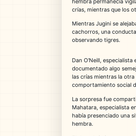
hembra permanecía vigil
crías, mientras que los o
Mientras Jugini se aleja
cachorros, una conducta
observando tigres.
Dan O’Neill, especialista
documentado algo semeja
las crías mientras la otr
comportamiento social de
La sorpresa fue comparti
Mahatara, especialista e
había presenciado una si
hembra.