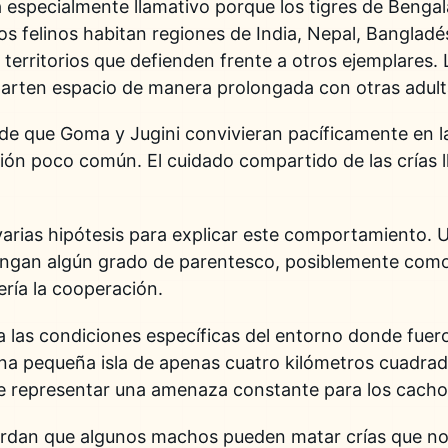
a especialmente llamativo porque los tigres de Benga
stos felinos habitan regiones de India, Nepal, Bangla
territorios que defienden frente a otros ejemplares.
parten espacio de manera prolongada con otras adult
o de que Goma y Jugini convivieran pacíficamente en 
ón poco común. El cuidado compartido de las crías ll
varias hipótesis para explicar este comportamiento. U
engan algún grado de parentesco, posiblemente como
ería la cooperación.
a las condiciones específicas del entorno donde fue
una pequeña isla de apenas cuatro kilómetros cuadrad
 representar una amenaza constante para los cacho
erdan que algunos machos pueden matar crías que n