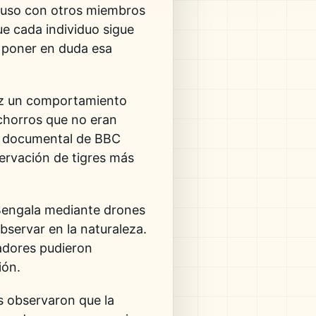
ncluso con otros miembros
ue cada individuo sigue
 poner en duda esa
vez un comportamiento
chorros que no eran
rie documental de BBC
servación de tigres más
 Bengala mediante drones
bservar en la naturaleza.
gadores pudieron
ión.
s observaron que la