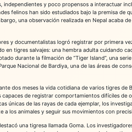
les, independientes y poco propensos a interactuar i
ndes felinos han sido estudiados bajo la premisa de q
mbargo, una observación realizada en Nepal acaba de
ores y documentalistas logró registrar por primera 
 en tigres salvajes: una hembra adulta cuidando ca
aptado durante la filmación de “Tiger Island”, una se
 Parque Nacional de Bardiya, una de las áreas de con
ante dos meses la vida cotidiana de varios tigres de
 capaces de registrar comportamientos difíciles de o
icas únicas de las rayas de cada ejemplar, los investi
te a los animales y seguir sus movimientos con precis
destacó una tigresa llamada Goma. Los investigadore