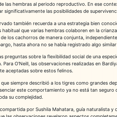
 de las hembras al periodo reproductivo. En ese conte
r significativamente las posibilidades de supervivenci
vado también recuerda a una estrategia bien conocid
 habitual que varias hembras colaboren en la crianz
 de los cachorros de manera conjunta, independiente
rgo, hasta ahora no se había registrado algo similar 
s preguntas sobre la flexibilidad social de una espec
a. Para O’Neill, las observaciones realizadas en Bardiy
e aceptadas sobre estos felinos.
 que siempre describió a los tigres como grandes dep
senciar este comportamiento ya no está tan seguro d
toda su complejidad.
compartida por Sushila Mahatara, guía naturalista y 
que las observaciones revelaron aspectos completame