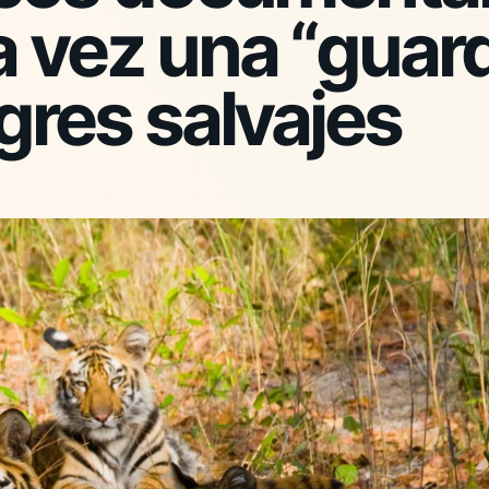
 vez una “guard
igres salvajes