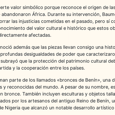
erte valor simbólico porque reconoce el origen de las
ue abandonaron África. Durante su intervención, Bau
orrar las injusticias cometidas en el pasado, pero sí 
conocimiento del valor cultural e histórico que estos o
directamente afectadas.
onoció además que las piezas llevan consigo una hist
as profundas desigualdades de poder que caracterizaro
 subrayó que la protección del patrimonio cultural de
rtida y la cooperación entre los países.
rman parte de los llamados «bronces de Benín», una d
s y reconocidas del mundo. A pesar de su nombre, es
 bronce. También incluyen esculturas y objetos talla
eados por los artesanos del antiguo Reino de Benín,
e Nigeria que alcanzó un notable desarrollo artístico e