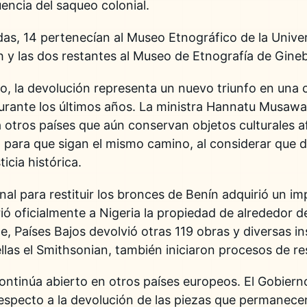
ncia del saqueo colonial.
das, 14 pertenecían al Museo Etnográfico de la Univer
 y las dos restantes al Museo de Etnografía de Gineb
no, la devolución representa un nuevo triunfo en una
urante los últimos años. La ministra Hannatu Musawa
a otros países que aún conservan objetos culturales 
l para que sigan el mismo camino, al considerar que d
icia histórica.
al para restituir los bronces de Benín adquirió un im
ió oficialmente a Nigeria la propiedad de alrededor d
, Países Bajos devolvió otras 119 obras y diversas in
las el Smithsonian, también iniciaron procesos de res
ontinúa abierto en otros países europeos. El Gobiern
respecto a la devolución de las piezas que permanec