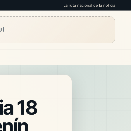
La ruta nacional de la noticia
UÍ
ia 18
enín