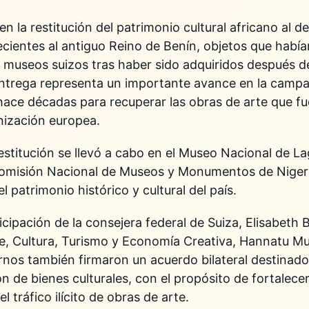
n la restitución del patrimonio cultural africano al d
ecientes al antiguo Reino de Benín, objetos que hab
museos suizos tras haber sido adquiridos después de
a entrega representa un importante avance en la camp
ace décadas para recuperar las obras de arte que fu
onización europea.
restitución se llevó a cabo en el Museo Nacional de L
 Comisión Nacional de Museos y Monumentos de Nige
 patrimonio histórico y cultural del país.
icipación de la consejera federal de Suiza, Elisabeth
te, Cultura, Turismo y Economía Creativa, Hannatu M
os también firmaron un acuerdo bilateral destinado 
n de bienes culturales, con el propósito de fortalece
l tráfico ilícito de obras de arte.