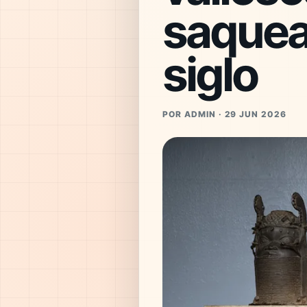
saquea
siglo
POR ADMIN · 29 JUN 2026