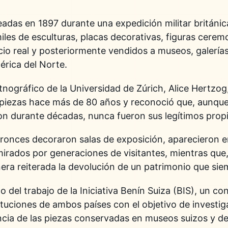
adas en 1897 durante una expedición militar británic
miles de esculturas, placas decorativas, figuras cerem
cio real y posteriormente vendidos a museos, galerías
érica del Norte.
tnográfico de la Universidad de Zúrich, Alice Hertzo
 piezas hace más de 80 años y reconoció que, aunque l
n durante décadas, nunca fueron sus legítimos propi
ronces decoraron salas de exposición, aparecieron e
irados por generaciones de visitantes, mientras que
nera reiterada la devolución de un patrimonio que si
o del trabajo de la Iniciativa Benín Suiza (BIS), un co
ituciones de ambos países con el objetivo de investi
cia de las piezas conservadas en museos suizos y de