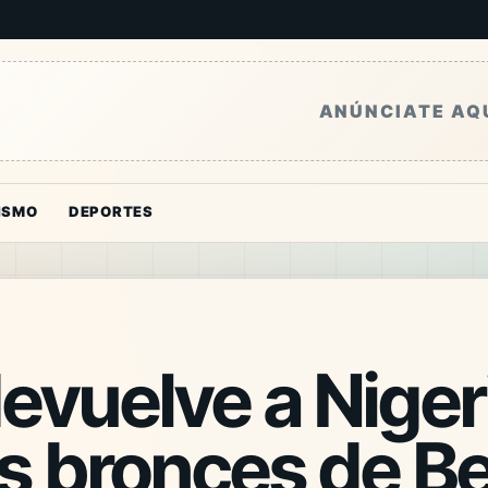
ANÚNCIATE AQ
ISMO
DEPORTES
evuelve a Niger
os bronces de B