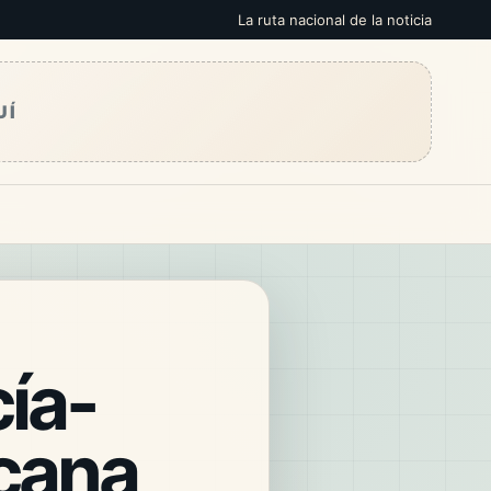
La ruta nacional de la noticia
UÍ
ía-
icana