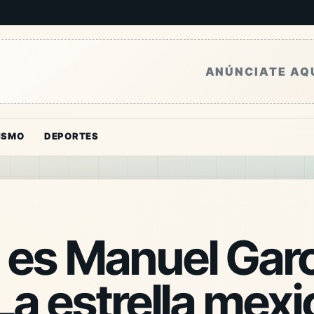
ANÚNCIATE AQ
ISMO
DEPORTES
 es Manuel Garc
La estrella mex