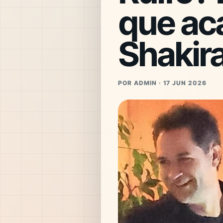
que aca
Shakir
POR ADMIN · 17 JUN 2026