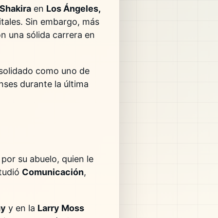
Shakira
en
Los Ángeles,
itales. Sin embargo, más
on una sólida carrera en
nsolidado como uno de
ses durante la última
 por su abuelo, quien le
studió
Comunicación
,
my
y en la
Larry Moss