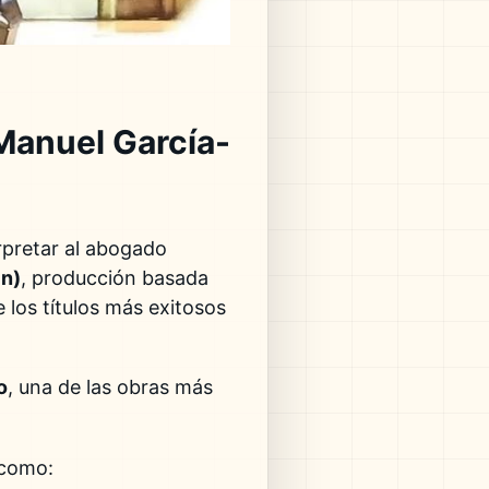
 Manuel García-
rpretar al abogado
ln)
, producción basada
 los títulos más exitosos
o
, una de las obras más
 como: