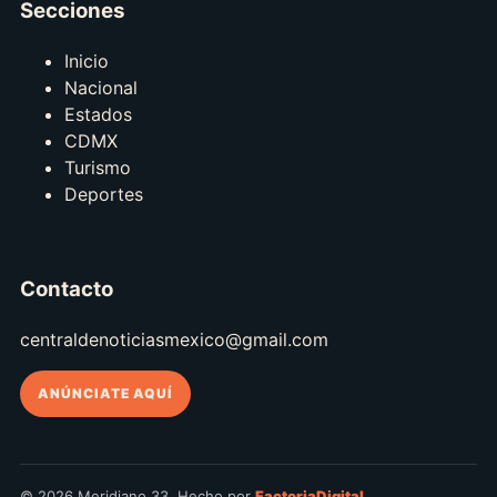
Secciones
Inicio
Nacional
Estados
CDMX
Turismo
Deportes
Contacto
centraldenoticiasmexico@gmail.com
ANÚNCIATE AQUÍ
© 2026 Meridiano 33. Hecho por
FactoriaDigital
.