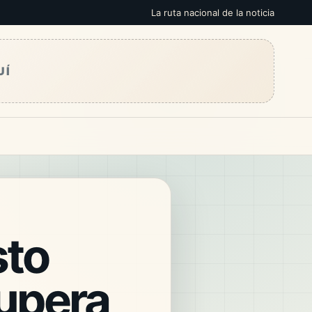
La ruta nacional de la noticia
UÍ
sto
upera