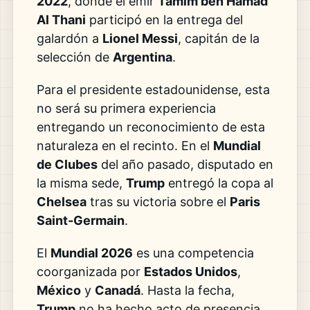
2022
, donde el emir
Tamim ben Hamad
Al Thani
participó en la entrega del
galardón a
Lionel Messi
, capitán de la
selección de
Argentina
.
Para el presidente estadounidense, esta
no será su primera experiencia
entregando un reconocimiento de esta
naturaleza en el recinto. En el
Mundial
de Clubes
del año pasado, disputado en
la misma sede,
Trump
entregó la copa al
Chelsea
tras su victoria sobre el
Paris
Saint-Germain
.
El
Mundial 2026
es una competencia
coorganizada por
Estados Unidos
,
México
y
Canadá
. Hasta la fecha,
Trump
no ha hecho acto de presencia