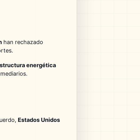
n
han rechazado
rtes.
estructura energética
rmediarios.
cuerdo,
Estados Unidos