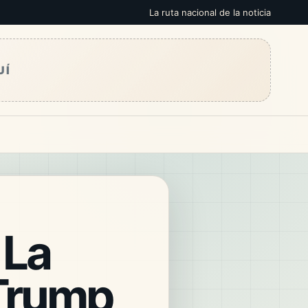
La ruta nacional de la noticia
UÍ
 La
 Trump