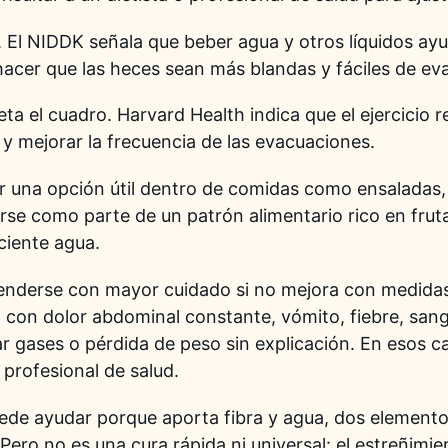
. El NIDDK señala que beber agua y otros líquidos ayud
acer que las heces sean más blandas y fáciles de ev
eta el cuadro. Harvard Health indica que el ejercicio 
 y mejorar la frecuencia de las evacuaciones.
er una opción útil dentro de comidas como ensaladas,
rse como parte de un patrón alimentario rico en frut
iciente agua.
enderse con mayor cuidado si no mejora con medidas 
con dolor abdominal constante, vómito, fiebre, sang
r gases o pérdida de peso sin explicación. En esos 
 profesional de salud.
uede ayudar porque aporta fibra y agua, dos element
. Pero no es una cura rápida ni universal: el estreñimi