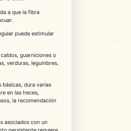
a a que la fibra
acuar.
regular puede estimular
 caldos, guarniciones o
as, verduras, legumbres,
básicas, dura varias
re en las heces,
casos, la recomendación
os asociados con un
ento persistente requiere