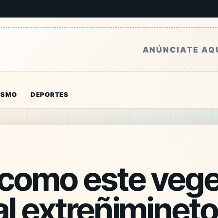
ANÚNCIATE AQ
ISMO
DEPORTES
como este veget
l extreñimineto