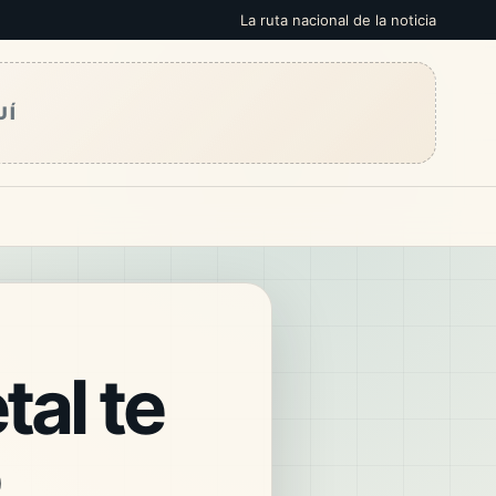
La ruta nacional de la noticia
UÍ
al te