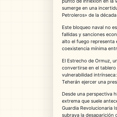
punto de inflexión en la v
sumerge en una incertid
Petroleros» de la década
Este bloqueo naval no es
fallidas y sanciones eco
alto el fuego representa
coexistencia mínima ent
El Estrecho de Ormuz, u
convertirse en el tabler
vulnerabilidad intrínseca
Teherán ejercer una pre
Desde una perspectiva hi
extrema que suele antece
Guardia Revolucionaria I
subraya la desaparición 