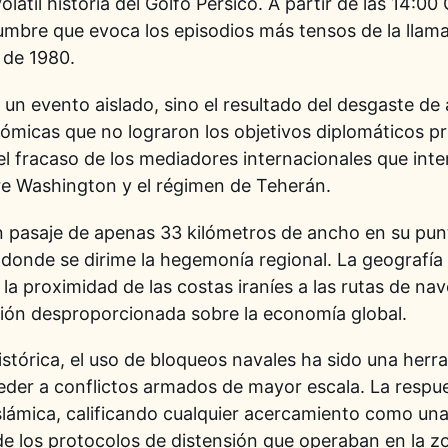
olátil historia del Golfo Pérsico. A partir de las 14:0
umbre que evoca los episodios más tensos de la llam
 de 1980.
 un evento aislado, sino el resultado del desgaste d
nómicas que no lograron los objetivos diplomáticos pr
 el fracaso de los mediadores internacionales que in
re Washington y el régimen de Teherán.
n pasaje de apenas 33 kilómetros de ancho en su pun
o donde se dirime la hegemonía regional. La geografí
: la proximidad de las costas iraníes a las rutas de n
sión desproporcionada sobre la economía global.
stórica, el uso de bloqueos navales ha sido una herr
der a conflictos armados de mayor escala. La respue
slámica, calificando cualquier acercamiento como una 
de los protocolos de distensión que operaban en la z