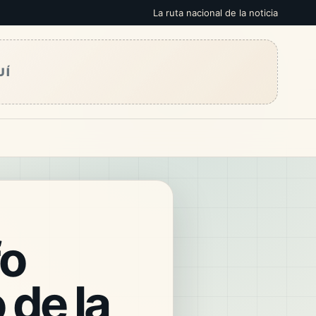
La ruta nacional de la noticia
UÍ
fo
 de la