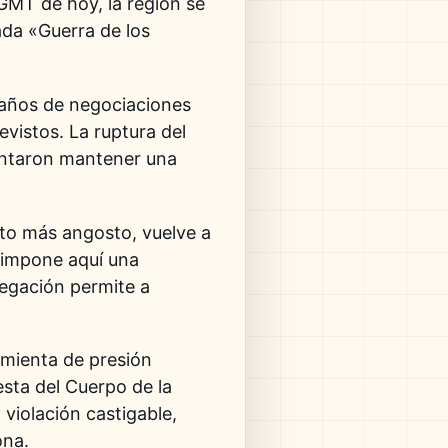
0 GMT de hoy, la región se
ada «Guerra de los
e años de negociaciones
evistos. La ruptura del
tentaron mantener una
to más angosto, vuelve a
a impone aquí una
avegación permite a
amienta de presión
sta del Cuerpo de la
violación castigable,
ona.