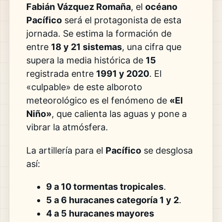
Fabián Vázquez Romaña
, el
océano
Pacífico
será el protagonista de esta
jornada. Se estima la formación de
entre
18 y 21 sistemas
, una cifra que
supera la media histórica de
15
registrada entre
1991 y 2020
. El
«culpable» de este alboroto
meteorológico es el fenómeno de
«El
Niño»
, que calienta las aguas y pone a
vibrar la atmósfera.
La artillería para el
Pacífico
se desglosa
así:
9 a 10 tormentas tropicales
.
5 a 6 huracanes categoría 1 y 2
.
4 a 5 huracanes mayores