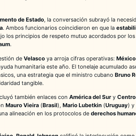
mento de Estado
, la conversación subrayó la necesid
va
. Ambos funcionarios coincidieron en que la
estabil
ajo los principios de respeto mutuo acordados por lo
baum
.
gestión de
Velasco
ya arroja cifras operativas:
México
yuda humanitaria este año. El tonelaje acumulado a
icos, una estrategia que el ministro cubano
Bruno Ro
daridad tangible.
cluyó también enlaces con
América del Sur
y
Centro
on
Mauro Vieira
(
Brasil
),
Mario Lubetkin
(
Uruguay
) y
una alineación en los protocolos de
derechos human
éxico
,
Ronald Johnson
calificó la interlocución como