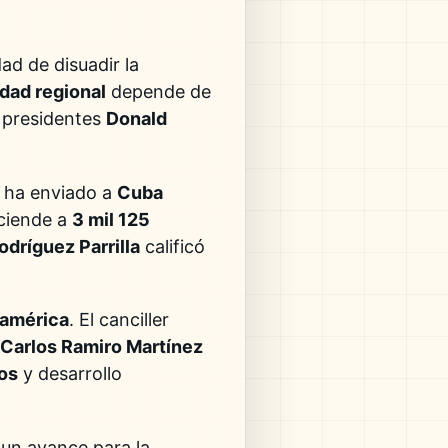
ad de disuadir la
idad regional
depende de
s presidentes
Donald
ha enviado a
Cuba
sciende a
3 mil 125
dríguez Parrilla
calificó
américa
. El canciller
Carlos Ramiro Martínez
os
y desarrollo
 un avance para la