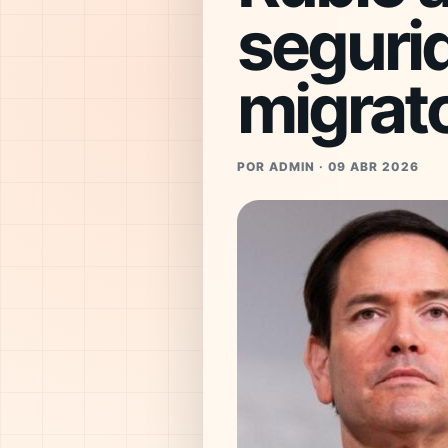
segurid
migrato
POR ADMIN · 09 ABR 2026