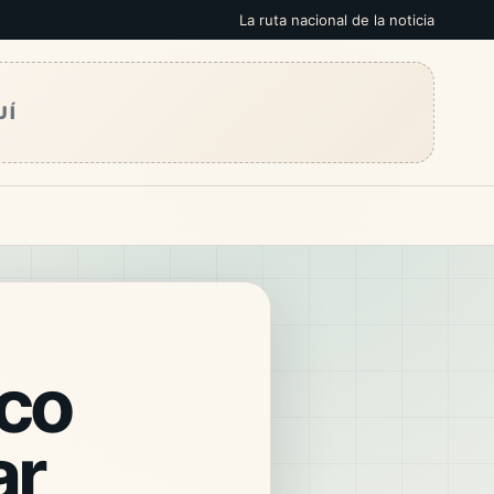
La ruta nacional de la noticia
UÍ
rco
ar