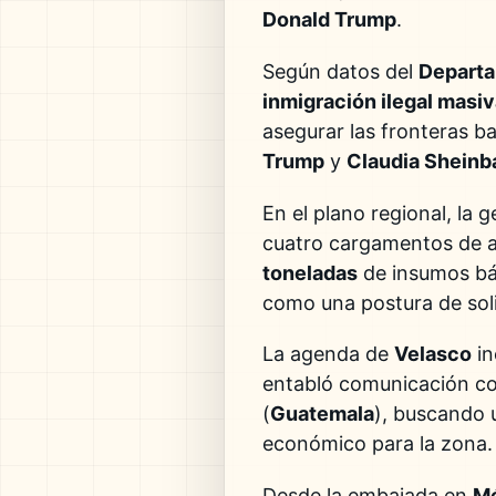
Donald Trump
.
Según datos del
Departa
inmigración ilegal masi
asegurar las fronteras b
Trump
y
Claudia Shein
En el plano regional, la 
cuatro cargamentos de a
toneladas
de insumos bás
como una postura de soli
La agenda de
Velasco
in
entabló comunicación c
(
Guatemala
), buscando 
económico para la zona.
Desde la embajada en
M