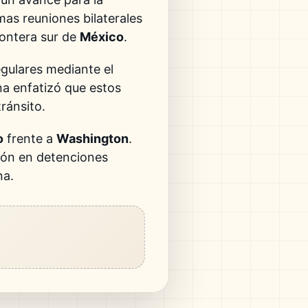
mas reuniones bilaterales
rontera sur de
México
.
egulares mediante el
a enfatizó que estos
tránsito.
o
frente a
Washington
.
ión en detenciones
na.