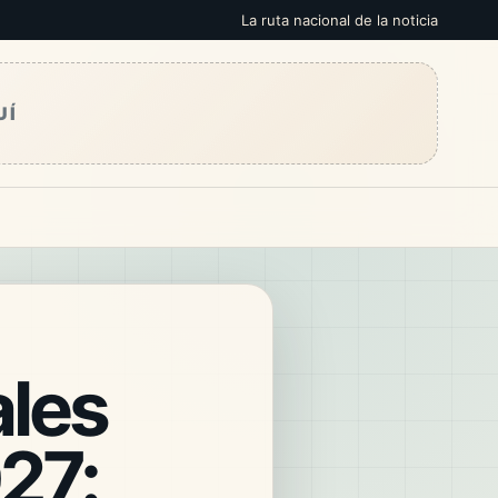
La ruta nacional de la noticia
UÍ
ales
27: