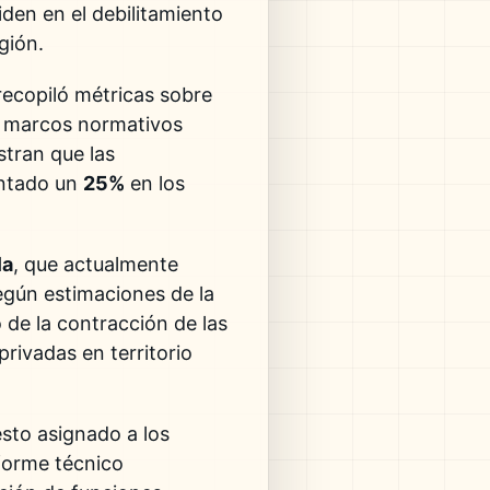
iden en el debilitamiento
gión.
 recopiló métricas sobre
os marcos normativos
stran que las
entado un
25%
en los
la
, que actualmente
según estimaciones de la
o de la contracción de las
privadas en territorio
esto asignado a los
nforme técnico