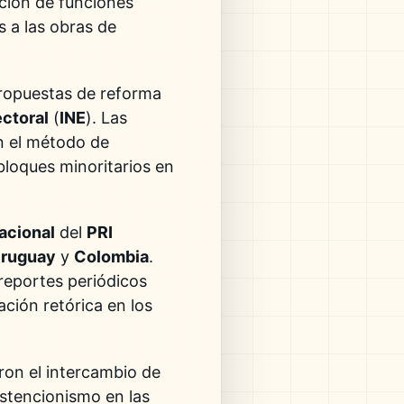
ación de funciones
s a las obras de
propuestas de reforma
ectoral
(
INE
). Las
en el método de
bloques minoritarios en
acional
del
PRI
ruguay
y
Colombia
.
reportes periódicos
ación retórica en los
aron el intercambio de
bstencionismo en las