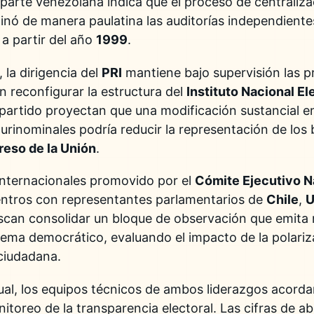
parte venezolana indica que el proceso de centraliz
minó de manera paulatina las auditorías independiente
 a partir del año
1999
.
 la dirigencia del
PRI
mantiene bajo supervisión las 
n reconfigurar la estructura del
Instituto Nacional El
l partido proyectan que una modificación sustancial 
urinominales podría reducir la representación de los 
eso de la Unión
.
 internacionales promovido por el
Cómite Ejecutivo N
ntros con representantes parlamentarios de
Chile
,
U
scan consolidar un bloque de observación que emita 
stema democrático, evaluando el impacto de la polariz
 ciudadana.
rtual, los equipos técnicos de ambos liderazgos acord
itoreo de la transparencia electoral. Las cifras de a