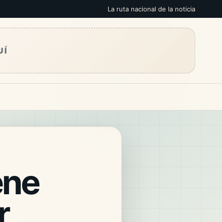
La ruta nacional de la noticia
UÍ
ene
r