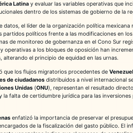
rica Latina
y evaluar las variables operativas que inc
ucionales dentro de los sistemas de gobierno de la re
 datos, el líder de la organización política mexicana
 partidos políticos frente a las modificaciones en l
rmas de monitoreo de gobernanza en el Cono Sur regi
s y operativas a los bloques de oposición han increm
s, alterando el principio de equidad en las urnas.
ó que los flujos migratorios procedentes de
Venezue
nes de ciudadanos
distribuidos a nivel internacional 
iones Unidas
(
ONU
), representan el resultado direct
la falta de certidumbre jurídica para las inversiones 
enas
enfatizó la importancia de preservar el presupu
argados de la fiscalización del gasto público. El i