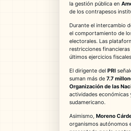
la gestión pública en
Amé
de los contrapesos instit
Durante el intercambio de
el comportamiento de los
electorales. Las platafo
restricciones financiera
últimos ejercicios fiscale
El dirigente del
PRI
señal
suman más de
7.7 millo
Organización de las Nac
actividades económicas y 
sudamericano.
Asimismo,
Moreno Cárd
organismos autónomos enc