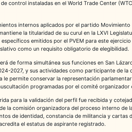
 de control instaladas en el World Trade Center (WTC
amientos internos aplicados por el partido Movimient
ntiene la titularidad de su curul en la LXVI Legislat
 específicos emitidos por el PVEM para este ejercici
slativo como un requisito obligatorio de elegibilidad.
ercerá de forma simultánea sus funciones en San Lázar
024-2027, y sus actividades como participante de la 
ca le permite conservar la representación parlamentar
uscultación programadas por el comité organizador de
a para la validación del perfil fue recibida y coteja
e la comisión organizadora del proceso interno de la 
os de identidad, constancia de militancia y cartas d
 acredita el estatus de aspirante registrado.