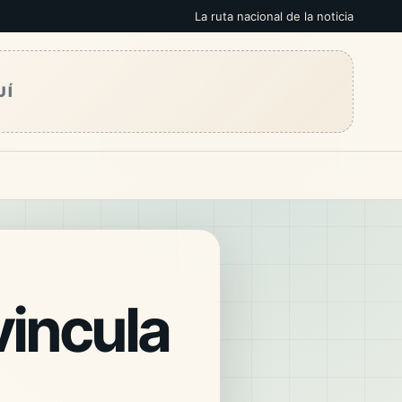
La ruta nacional de la noticia
UÍ
incula