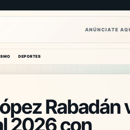
ANÚNCIATE AQ
ISMO
DEPORTES
López Rabadán v
l 2026 con