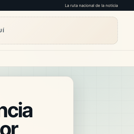
La ruta nacional de la noticia
UÍ
ncia
por