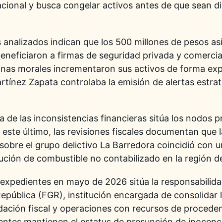
nacional y busca congelar activos antes de que sean d
s analizados indican que los 500 millones de pesos 
beneficiaron a firmas de seguridad privada y comerci
onas morales incrementaron sus activos de forma exp
rtínez Zapata controlaba la emisión de alertas estra
a de las inconsistencias financieras sitúa los nodos p
este último, las revisiones fiscales documentan que l
s sobre el grupo delictivo La Barredora coincidió con
bución de combustible no contabilizado en la región de
 expedientes en mayo de 2026 sitúa la responsabilidad
 República (FGR), institución encargada de consolidar 
ación fiscal y operaciones con recursos de procedenci
ntes mantienen el estatus de presunción de inocenci