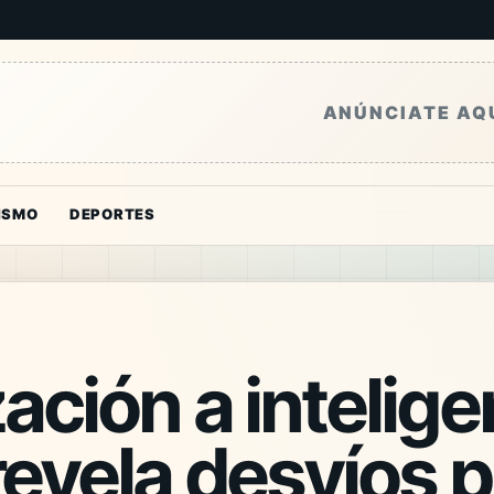
ANÚNCIATE AQ
ISMO
DEPORTES
zación a intelige
 revela desvíos 