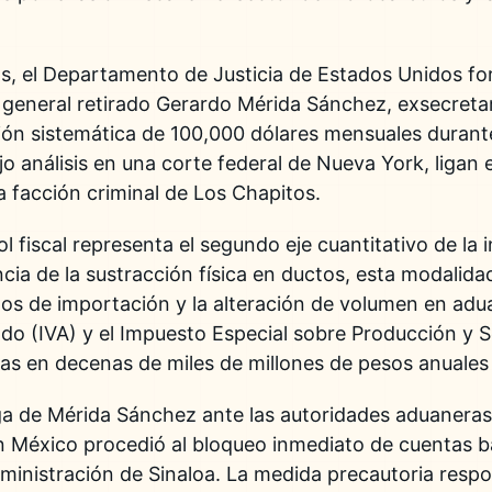
os, el Departamento de Justicia de Estados Unidos fo
 general retirado Gerardo Mérida Sánchez, exsecreta
ción sistemática de 100,000 dólares mensuales duran
ajo análisis en una corte federal de Nueva York, ligan 
a facción criminal de Los Chapitos.
 fiscal representa el segundo eje cuantitativo de la 
cia de la sustracción física en ductos, esta modalida
tos de importación y la alteración de volumen en adua
do (IVA) y el Impuesto Especial sobre Producción y Se
as en decenas de miles de millones de pesos anuales 
ega de Mérida Sánchez ante las autoridades aduaneras
en México procedió al bloqueo inmediato de cuentas 
dministración de Sinaloa. La medida precautoria respo