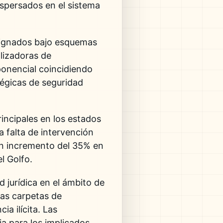
ispersados en el sistema
asignados bajo esquemas
alizadoras de
onencial coincidiendo
tégicas de seguridad
rincipales en los estados
a falta de intervención
 un incremento del 35% en
l Golfo.
 jurídica en el ámbito de
las carpetas de
a ilícita. Las
a para los implicados