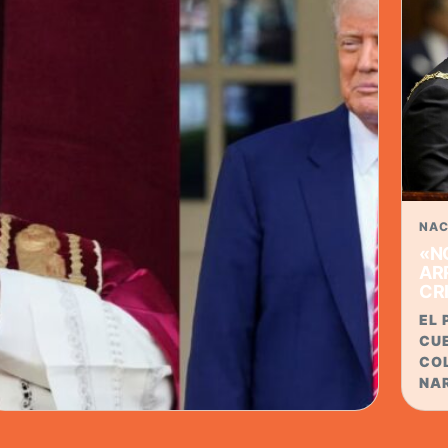
NAC
«N
AR
CR
EL 
CU
CO
NA
INTERNACIONALES · 13 ABR 2026