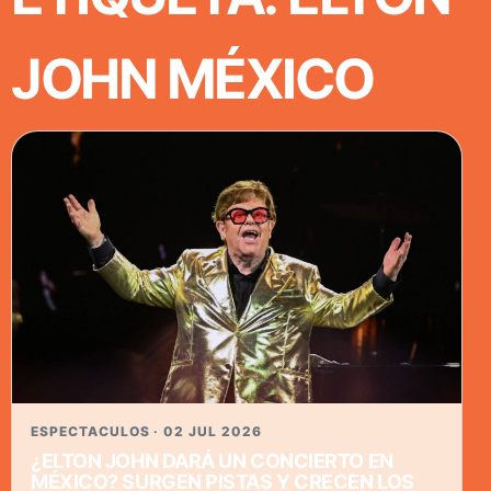
JOHN MÉXICO
ESPECTACULOS · 02 JUL 2026
¿ELTON JOHN DARÁ UN CONCIERTO EN
MÉXICO? SURGEN PISTAS Y CRECEN LOS