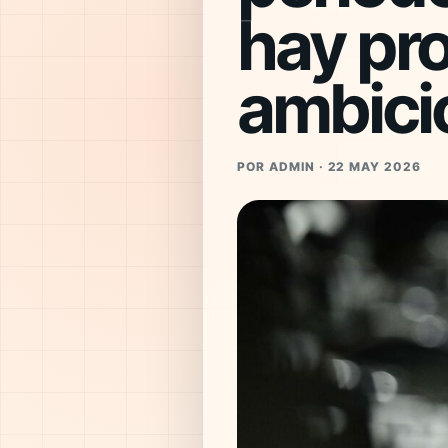
hay pro
ambició
POR ADMIN · 22 MAY 2026