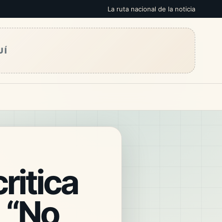
La ruta nacional de la noticia
UÍ
ritica
: “No