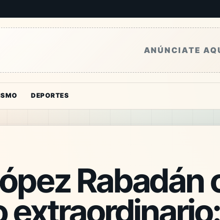
ANÚNCIATE AQ
ISMO
DEPORTES
López Rabadán c
 extraordinario