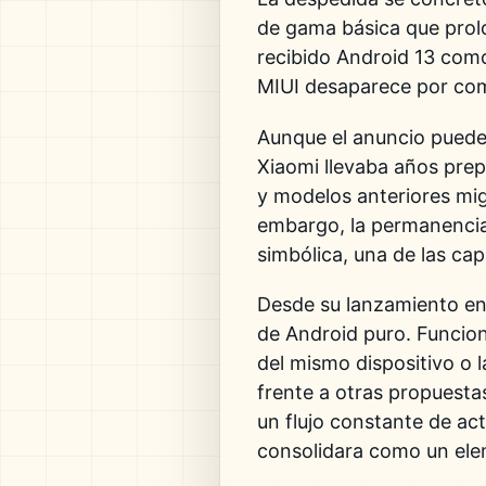
de gama básica que prolo
recibido
Android 13
como 
MIUI desaparece por comp
Aunque el anuncio puede 
Xiaomi llevaba años pre
y modelos anteriores mi
embargo, la permanencia
simbólica, una de las ca
Desde su lanzamiento en 
de Android puro. Funcion
del mismo dispositivo o 
frente a otras propuest
un flujo constante de act
consolidara como un eleme