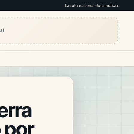
La ruta nacional de la noticia
UÍ
erra
 por