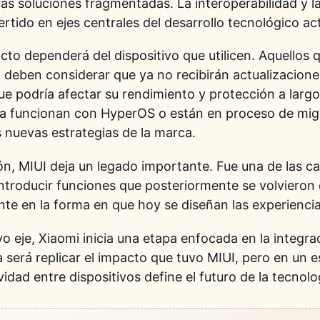
ás soluciones fragmentadas. La interoperabilidad y l
rtido en ejes centrales del desarrollo tecnológico act
acto dependerá del dispositivo que utilicen. Aquellos
deben considerar que ya no recibirán actualizacione
ue podría afectar su rendimiento y protección a largo
a funcionan con HyperOS o están en proceso de migr
s nuevas estrategias de la marca.
ón, MIUI deja un legado importante. Fue una de las c
introducir funciones que posteriormente se volvieron 
ente en la forma en que hoy se diseñan las experienci
je, Xiaomi inicia una etapa enfocada en la integrac
a será replicar el impacto que tuvo MIUI, pero en un
idad entre dispositivos define el futuro de la tecnolo