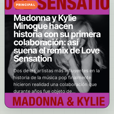
PRINCIPAL
Madonna y Kylie
Minogue hacen
historia con su primera
colaboración: así
suena el remix de Love
Sensation
Dos de las artistas más influyentes en la
historia de la música pop finalmente
hicieron realidad una colaboración que
durante años fue objeto de…